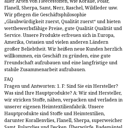
aller Arten von Fleecestoffen, wie Koralle, Polar,
Flanell, Sherpa, Samt, Nerz, Raschel, Wildleder usw.
Wir pflegen die Geschäftsphilosophie
„Glaubwürdigkeit zuerst, Qualität zuerst“ und bieten
wettbewerbsfähige Preise, gute Qualität Qualität und
Service. Unsere Produkte erfreuen sich in Europa,
Amerika, Ostasien und vielen anderen Ländern
großer Beliebtheit. Wir heißen neue Kunden herzlich
willkommen, ein Geschäft zu gründen, eine gute
Freundschaft aufzubauen und eine langfristige und
stabile Zusammenarbeit aufzubauen.
FAQ
Fragen und Antworten: 1. F: Sind Sie ein Hersteller?
Was sind Ihre Hauptprodukte? A: Wir sind Hersteller,
wir stricken Stoffe, nähen, verpacken und verladen in
unserer eigenen Heimtextilienfabrik. Unsere
Hauptprodukte sind Stoffe und Heimtextilien,
darunter Korallenvlies, Flanell, Sherpa, superweicher
Samt, Polarvlies und Decken, Überwürfe, Bademäntel,