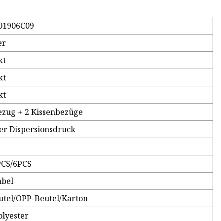
201906C09
er
kt
kt
kt
ezug + 2 Kissenbezüge
er Dispersionsdruck
PCS/6PCS
abel
tel/OPP-Beutel/Karton
lyester