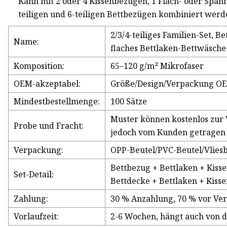
Kann mit 2 oder 4 Kissenbezügen, 1 Flach- oder Spannbe
teiligen und 6-teiligen Bettbezügen kombiniert werd
2/3/4-teiliges Familien-Set, 
Name:
flaches Bettlaken-Bettwäsche
Komposition:
65–120 g/m² Mikrofaser
OEM-akzeptabel:
Größe/Design/Verpackung OE
Mindestbestellmenge:
100 Sätze
Muster können kostenlos zur 
Probe und Fracht:
jedoch vom Kunden getragen
Verpackung:
OPP-Beutel/PVC-Beutel/Vlies
Bettbezug + Bettlaken + Kiss
Set-Detail:
Bettdecke + Bettlaken + Kiss
Zahlung:
30 % Anzahlung, 70 % vor Ve
Vorlaufzeit:
2-6 Wochen, hängt auch von 