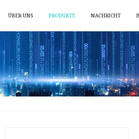
ÜBER UNS
PRODUKTE
NACHRICHT
Babytextilien
Kinderdecke
Kissen
Vorhänge
Bettwäsche-Set
Babybettwäsche
Kinderbettwäsche
Bettdeckenset
Augenmaske aus Seide