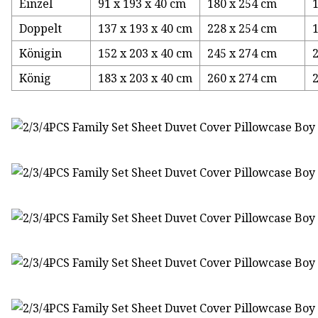
Einzel
91 x 193 x 40 cm
180 x 254 cm
Doppelt
137 x 193 x 40 cm
228 x 254 cm
Königin
152 x 203 x 40 cm
245 x 274 cm
König
183 x 203 x 40 cm
260 x 274 cm