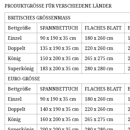
PRODUKTGRÖSSE FÜR VERSCHIEDENE LÄNDER
BRITISCHES GRÖSSENMASS
Bettgröße
SPANNBETTUCH
FLACHES BLATT
Einzel
90 x 190 x 35 cm
180 x 260 cm
Doppelt
135 x 190 x 35 cm
220 x 260 cm
König
150 x 200 x 35 cm
265 x 275 cm
Superkönig
183 x 200 x 35 cm
280 x 280 cm
EURO-GRÖSSE
Bettgröße
SPANNBETTUCH
FLACHES BLATT
Einzel
90 x 190 x 35 cm
180 x 260 cm
Doppelt
140 x 190 x 35 cm
220 x 260 cm
König
160 x 200 x 35 cm
265 x 275 cm
Superkönig
200 x 200 x 35 cm
280 x 280 cm