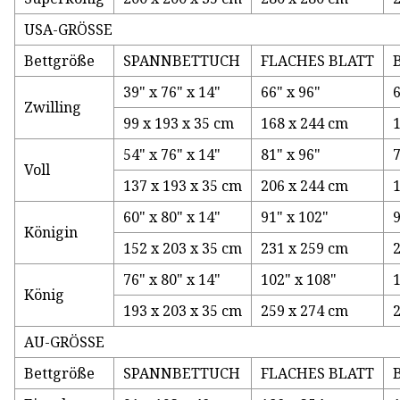
USA-GRÖSSE
Bettgröße
SPANNBETTUCH
FLACHES BLATT
39" x 76" x 14"
66" x 96"
6
Zwilling
99 x 193 x 35 cm
168 x 244 cm
54" x 76" x 14"
81" x 96"
7
Voll
137 x 193 x 35 cm
206 x 244 cm
60" x 80" x 14"
91" x 102"
9
Königin
152 x 203 x 35 cm
231 x 259 cm
76" x 80" x 14"
102" x 108"
1
König
193 x 203 x 35 cm
259 x 274 cm
AU-GRÖSSE
Bettgröße
SPANNBETTUCH
FLACHES BLATT