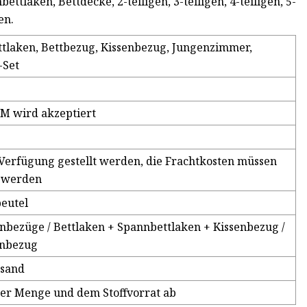
ttlaken, Bettdecke, 2-teiligen, 3-teiligen, 4-teiligen, 5-
en.
Bettlaken, Bettbezug, Kissenbezug, Jungenzimmer,
-Set
M wird akzeptiert
Verfügung gestellt werden, die Frachtkosten müssen
 werden
beutel
enbezüge / Bettlaken + Spannbettlaken + Kissenbezug /
enbezug
rsand
der Menge und dem Stoffvorrat ab