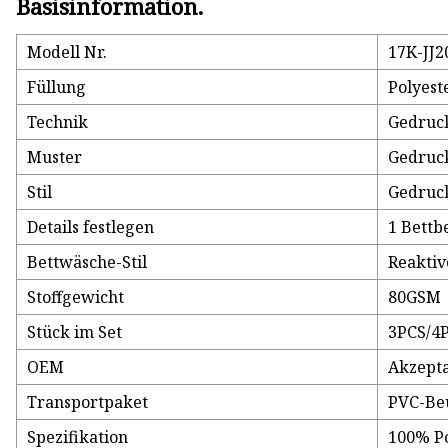
Basisinformation.
Modell Nr.
17K-JJ
Füllung
Polyest
Technik
Gedruc
Muster
Gedruc
Stil
Gedruc
Details festlegen
1 Bettb
Bettwäsche-Stil
Reaktiv
Stoffgewicht
80GSM
Stück im Set
3PCS/4
OEM
Akzept
Transportpaket
PVC-Beu
Spezifikation
100% Po